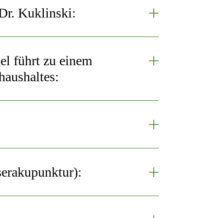
r. Kuklinski:
l führt zu einem
aushaltes:
erakupunktur):